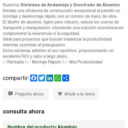
Nuestros
Sistemas de Andamiaje y Encofrado de Aluminio
brindan una eficiencia de construcción excepcional al permitir un
montaje y desmontaje rápido con un mínimo de mano de obra.
El diseño de aluminio, ligero pero robusto, reduce los costos de
transporte y manipulación, ofreciendo una solución económica sin
comprometer la resistencia ni la seguridad.
Ideal para proyectos que buscan maximizar la productividad
mientras controlan el presupuesto.
Estos sistemas admiten el uso repetitivo, proporcionando un
excelente ROI y valor a largo plazo.
✅ Rentable | ✅ Montaje Rápido | ✅ Alta Productividad
F
T
L
W
S
compartir:
a
w
i
h
h
c
i
n
a
a
e
t
k
t
r
Pregunte ahora
Añadir a la cesta
b
t
e
s
e
o
e
d
A
o
r
I
p
k
n
p
consulta ahora