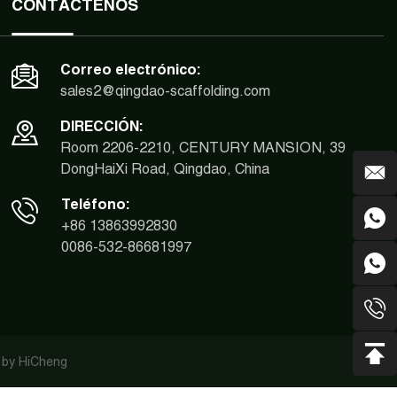
CONTÁCTENOS
Correo electrónico:
sales2@qingdao-scaffolding.com
DIRECCIÓN:
Room 2206-2210, CENTURY MANSION, 39
DongHaiXi Road, Qingdao, China
Teléfono:
+86 13863992830
0086-532-86681997
 by HiCheng