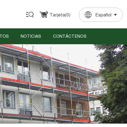
Tarjeta(
0
)
Español
English
Français
Deutsch
Español
Português
TOS
NOTICIAS
CONTÁCTENOS