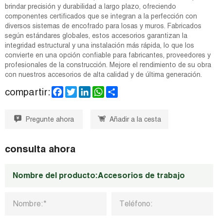
brindar precisión y durabilidad a largo plazo, ofreciendo
componentes certificados que se integran a la perfección con
diversos sistemas de encofrado para losas y muros. Fabricados
según estándares globales, estos accesorios garantizan la
integridad estructural y una instalación más rápida, lo que los
convierte en una opción confiable para fabricantes, proveedores y
profesionales de la construcción. Mejore el rendimiento de su obra
con nuestros accesorios de alta calidad y de última generación.
F
T
L
W
S
compartir:
a
w
i
h
h
c
i
n
a
a
e
t
k
t
r
Pregunte ahora
Añadir a la cesta
b
t
e
s
e
o
e
d
A
o
r
I
p
k
n
p
consulta ahora