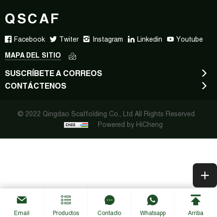
QSCAF
Facebook
Twiter
Instagram
Linkedin
Youtube
MAPA DEL SITIO
SUSCRÍBETE A CORREOS
CONTÁCTENOS
© 2022 Qingdao Scaffolding Co., Ltd All Rights Reserved
Powered by HiCheng
Email
Productos
Contacto
Whatsapp
Arriba