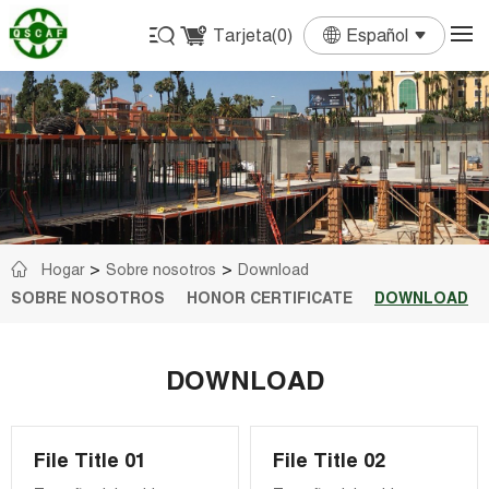
Tarjeta(
0
)
Español
English
Français
Deutsch
Español
Português
Hogar
Sobre nosotros
Download
SOBRE NOSOTROS
HONOR CERTIFICATE
DOWNLOAD
DOWNLOAD
File Title 01
File Title 02