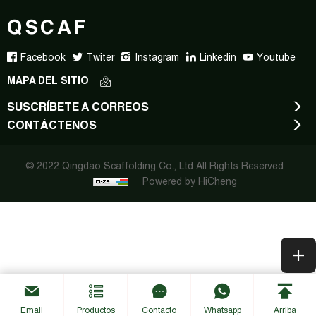
QSCAF
Facebook
Twiter
Instagram
Linkedin
Youtube
MAPA DEL SITIO
SUSCRÍBETE A CORREOS
CONTÁCTENOS
© 2022 Qingdao Scaffolding Co., Ltd All Rights Reserved
Powered by HiCheng
Email
Productos
Contacto
Whatsapp
Arriba