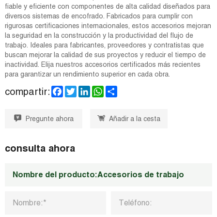
fiable y eficiente con componentes de alta calidad diseñados para
diversos sistemas de encofrado. Fabricados para cumplir con
rigurosas certificaciones internacionales, estos accesorios mejoran
la seguridad en la construcción y la productividad del flujo de
trabajo. Ideales para fabricantes, proveedores y contratistas que
buscan mejorar la calidad de sus proyectos y reducir el tiempo de
inactividad. Elija nuestros accesorios certificados más recientes
para garantizar un rendimiento superior en cada obra.
F
T
L
W
S
compartir:
a
w
i
h
h
c
i
n
a
a
e
t
k
t
r
Pregunte ahora
Añadir a la cesta
b
t
e
s
e
o
e
d
A
o
r
I
p
k
n
p
consulta ahora