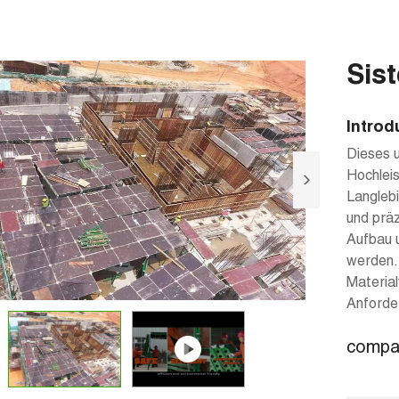
Sis
Introd
Dieses 
Hochlei
Langlebi
und präz
Aufbau u
werden. 
Material
Anforde
compar