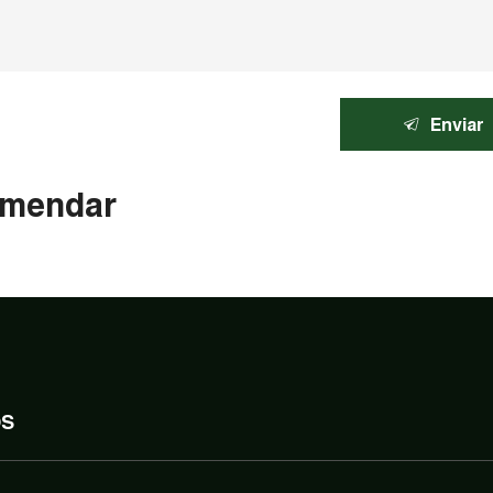
Enviar
mendar
OS