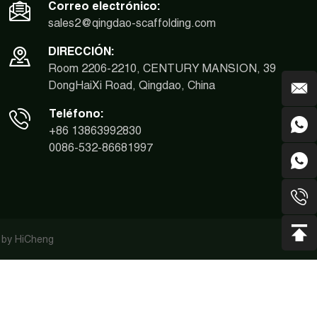
Correo electrónico:
sales2@qingdao-scaffolding.com
DIRECCIÓN:
Room 2206-2210, CENTURY MANSION, 39
DongHaiXi Road, Qingdao, China
Teléfono:
+86 13863992830
0086-532-86681997
 by HiCheng