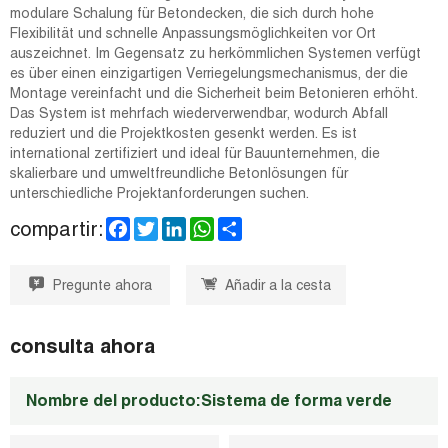
modulare Schalung für Betondecken, die sich durch hohe
Flexibilität und schnelle Anpassungsmöglichkeiten vor Ort
auszeichnet. Im Gegensatz zu herkömmlichen Systemen verfügt
es über einen einzigartigen Verriegelungsmechanismus, der die
Montage vereinfacht und die Sicherheit beim Betonieren erhöht.
Das System ist mehrfach wiederverwendbar, wodurch Abfall
reduziert und die Projektkosten gesenkt werden. Es ist
international zertifiziert und ideal für Bauunternehmen, die
skalierbare und umweltfreundliche Betonlösungen für
unterschiedliche Projektanforderungen suchen.
F
T
L
W
S
compartir:
a
w
i
h
h
c
i
n
a
a
e
t
k
t
r
Pregunte ahora
Añadir a la cesta
b
t
e
s
e
o
e
d
A
o
r
I
p
k
n
p
consulta ahora