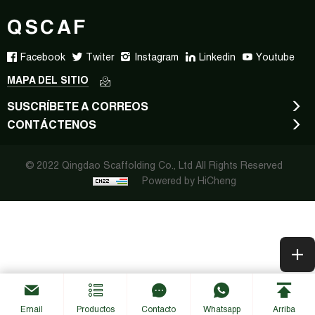
QSCAF
Facebook
Twiter
Instagram
Linkedin
Youtube
MAPA DEL SITIO
SUSCRÍBETE A CORREOS
CONTÁCTENOS
© 2022 Qingdao Scaffolding Co., Ltd All Rights Reserved
Powered by HiCheng
Email
Productos
Contacto
Whatsapp
Arriba