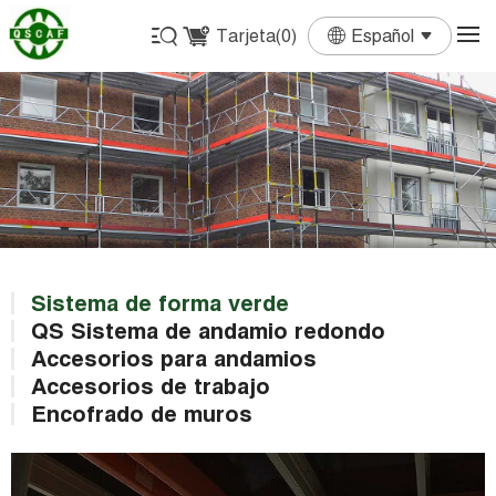
Tarjeta(
0
)
Español
English
Français
Deutsch
Español
Português
Sistema de forma verde
QS Sistema de andamio redondo
Accesorios para andamios
Accesorios de trabajo
Encofrado de muros