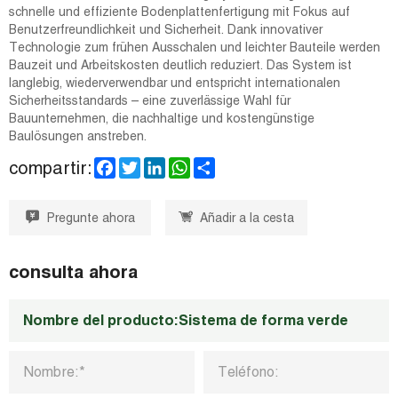
schnelle und effiziente Bodenplattenfertigung mit Fokus auf
Benutzerfreundlichkeit und Sicherheit. Dank innovativer
Technologie zum frühen Ausschalen und leichter Bauteile werden
Bauzeit und Arbeitskosten deutlich reduziert. Das System ist
langlebig, wiederverwendbar und entspricht internationalen
Sicherheitsstandards – eine zuverlässige Wahl für
Bauunternehmen, die nachhaltige und kostengünstige
Baulösungen anstreben.
F
T
L
W
S
compartir:
a
w
i
h
h
c
i
n
a
a
e
t
k
t
r
Pregunte ahora
Añadir a la cesta
b
t
e
s
e
o
e
d
A
o
r
I
p
k
n
p
consulta ahora