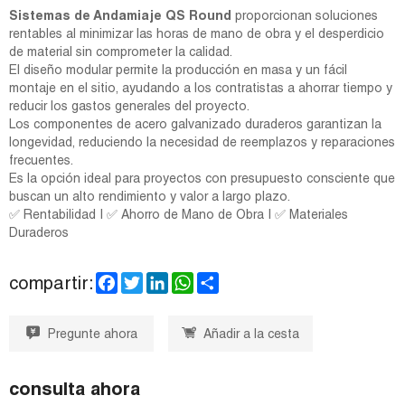
Sistemas de Andamiaje QS Round
proporcionan soluciones
rentables al minimizar las horas de mano de obra y el desperdicio
de material sin comprometer la calidad.
El diseño modular permite la producción en masa y un fácil
montaje en el sitio, ayudando a los contratistas a ahorrar tiempo y
reducir los gastos generales del proyecto.
Los componentes de acero galvanizado duraderos garantizan la
longevidad, reduciendo la necesidad de reemplazos y reparaciones
frecuentes.
Es la opción ideal para proyectos con presupuesto consciente que
buscan un alto rendimiento y valor a largo plazo.
✅ Rentabilidad | ✅ Ahorro de Mano de Obra | ✅ Materiales
Duraderos
F
T
L
W
S
compartir:
a
w
i
h
h
c
i
n
a
a
e
t
k
t
r
Pregunte ahora
Añadir a la cesta
b
t
e
s
e
o
e
d
A
o
r
I
p
k
n
p
consulta ahora