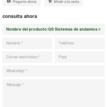
Pregunte ahora
Añadir a la cesta
b
t
e
s
e
o
e
d
A
o
r
I
p
k
n
p
consulta ahora