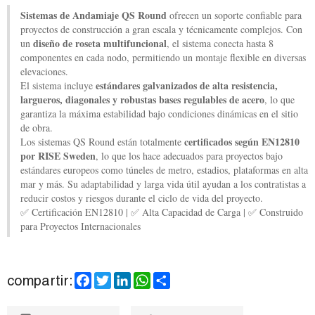
Sistemas de Andamiaje QS Round
ofrecen un soporte confiable para
proyectos de construcción a gran escala y técnicamente complejos. Con
diseño de roseta multifuncional
un
, el sistema conecta hasta 8
componentes en cada nodo, permitiendo un montaje flexible en diversas
elevaciones.
estándares galvanizados de alta resistencia,
El sistema incluye
largueros, diagonales y robustas bases regulables de acero
, lo que
garantiza la máxima estabilidad bajo condiciones dinámicas en el sitio
de obra.
certificados según EN12810
Los sistemas QS Round están totalmente
por RISE Sweden
, lo que los hace adecuados para proyectos bajo
estándares europeos como túneles de metro, estadios, plataformas en alta
mar y más. Su adaptabilidad y larga vida útil ayudan a los contratistas a
reducir costos y riesgos durante el ciclo de vida del proyecto.
✅ Certificación EN12810 | ✅ Alta Capacidad de Carga | ✅ Construido
para Proyectos Internacionales
F
T
L
W
S
compartir:
a
w
i
h
h
c
i
n
a
a
e
t
k
t
r