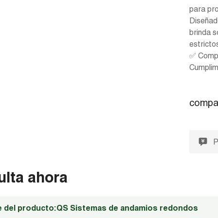
para pro
Diseñad
brinda s
estricto
✅ Compa
Cumplim
compar
P
ulta ahora