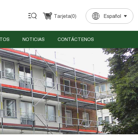
Tarjeta(
0
)
Español
English
Français
Deutsch
Español
Português
TOS
NOTICIAS
CONTÁCTENOS