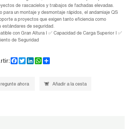
yectos de rascacielos y trabajos de fachadas elevadas.
o para un montaje y desmontaje rápidos, el andamiaje QS
oporte a proyectos que exigen tanto eficiencia como
s estándares de seguridad.
tible con Gran Altura | ✅ Capacidad de Carga Superior | ✅
iento de Seguridad
Facebook
Twitter
LinkedIn
WhatsApp
Share
tir:
regunte ahora
Añadir a la cesta