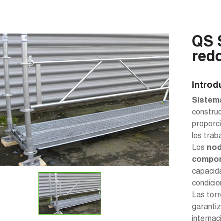
QS 
red
Introd
Sistem
construc
proporci
los trab
Los
nod
compon
capacida
condicio
Las torr
garantiz
internac