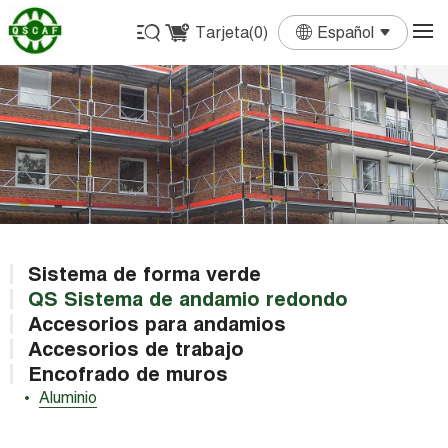
Tarjeta(
0
)
Español
English
Français
Deutsch
Español
Português
Sistema de forma verde
QS Sistema de andamio redondo
Accesorios para andamios
Accesorios de trabajo
Encofrado de muros
Aluminio