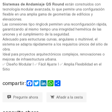
Sistemas de Andamiaje QS Round
están construidos con
tecnología modular avanzada, lo que permite una configuración
flexible en una amplia gama de geometrías de edificios y
elevaciones.
Las conexiones tipo ringlock permiten una reconfiguración rápida,
garantizando al mismo tiempo una integridad hermética de las
uniones y el cumplimiento de la seguridad.
Adecuado para estructuras curvas, angulares o multinivel, el
sistema se adapta rápidamente a los requisitos únicos del sitio de
obra.
Ideal para proyectos arquitectónicos complejos, renovaciones o
mejoras de infraestructura urbana.
✅ Diseño Modular | ✅ Fácil Ajuste | ✅ Amplia Flexibilidad en el
Sitio
F
T
L
W
S
compartir:
a
w
i
h
h
c
i
n
a
a
e
t
k
t
r
Pregunte ahora
Añadir a la cesta
b
t
e
s
e
o
e
d
A
o
r
I
p
k
n
p