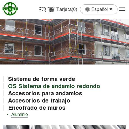
Tarjeta(
0
)
Español
English
Français
Deutsch
Español
Português
Sistema de forma verde
QS Sistema de andamio redondo
Accesorios para andamios
Accesorios de trabajo
Encofrado de muros
Aluminio