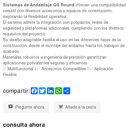
Sistemas de Andamiaje QS Round
ofrecen una compatibilidad
versátil con diversos accesorios y equipos de construcción,
mejorando la flexibilidad operativa.
El sistema admite la integración con polipastos, redes de
seguridad y plataformas adicionales, cumpliendo con los diversos
requisitos del proyecto.
Su diseño adaptable facilita el uso en las diferentes fases de la
construcción, desde el montaje del andamio hasta los trabajos de
acabado.
Materiales robustos e ingeniería de precisión garantizan
aplicaciones polivalentes seguras y eficientes.
✅ Multifuncional | ✅ Accesorios Compatibles | ✅ Aplicación
Flexible
F
T
L
W
S
compartir:
a
w
i
h
h
c
i
n
a
a
e
t
k
t
r
Pregunte ahora
Añadir a la cesta
b
t
e
s
e
o
e
d
A
o
r
I
p
k
n
p
consulta ahora