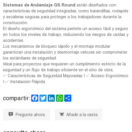
Sistemas de Andamiaje QS Round
están diseñados con
características de seguridad integradas, como barandillas, rodapiés
y escaleras seguras para proteger a los trabajadores durante la
construcción.
El diseño ergonómico del sistema permite un acceso fácil y seguro
en todos los niveles de trabajo, reduciendo los riesgos de caídas y
accidentes.
Los mecanismos de bloqueo rápido y el montaje modular
garantizan una instalación y desmontaje veloces sin comprometer
los estándares de seguridad.
Ideal para proyectos que requieren un cumplimiento estricto de la
seguridad y un flujo de trabajo eficiente en el sitio de obra.
✅ Características de Seguridad Mejoradas | ✅ Acceso Ergonómico
| ✅ Instalación Rápida
F
T
L
W
S
compartir:
a
w
i
h
h
c
i
n
a
a
e
t
k
t
r
Pregunte ahora
Añadir a la cesta
b
t
e
s
e
o
e
d
A
o
r
I
p
k
n
p