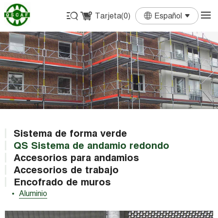
Tarjeta(
0
)
Español
English
Français
Deutsch
Español
Português
Sistema de forma verde
QS Sistema de andamio redondo
Accesorios para andamios
Accesorios de trabajo
Encofrado de muros
Aluminio