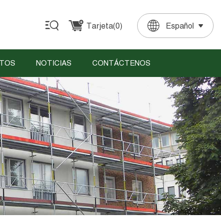
Tarjeta(
0
)
Español
English
Français
Deutsch
Español
Português
TOS
NOTICIAS
CONTÁCTENOS