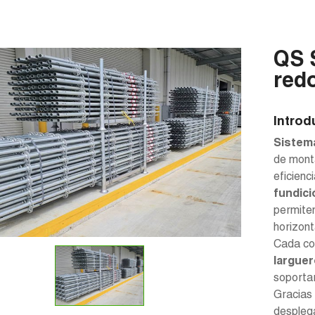
QS 
red
Introd
Sistem
de monta
eficienc
fundici
permiten
horizont
Cada co
larguer
soportar
Gracias
desplega