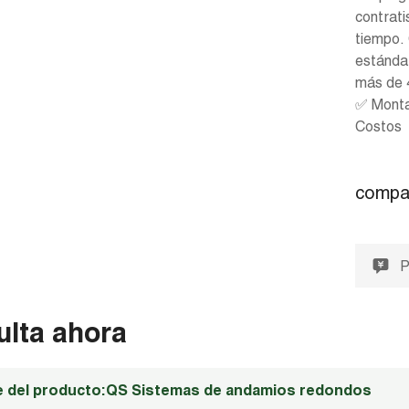
contrati
tiempo. 
estánda
más de 
✅ Montaj
Costos
compar
P
ulta ahora