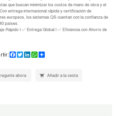
stas que buscan minimizar los costos de mano de obra y el
Con entrega internacional rápida y certificación de
res europeos, los sistemas QS cuentan con la confianza de
40 países.
e Rápido | ✅ Entrega Global | ✅ Eficiencia con Ahorro de
Facebook
Twitter
LinkedIn
WhatsApp
Share
tir:
regunte ahora
Añadir a la cesta