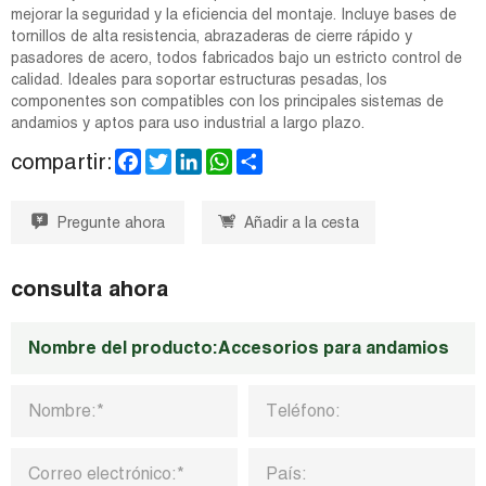
mejorar la seguridad y la eficiencia del montaje. Incluye bases de
tornillos de alta resistencia, abrazaderas de cierre rápido y
pasadores de acero, todos fabricados bajo un estricto control de
calidad. Ideales para soportar estructuras pesadas, los
componentes son compatibles con los principales sistemas de
andamios y aptos para uso industrial a largo plazo.
F
T
L
W
S
compartir:
a
w
i
h
h
c
i
n
a
a
e
t
k
t
r
Pregunte ahora
Añadir a la cesta
b
t
e
s
e
o
e
d
A
o
r
I
p
k
n
p
consulta ahora