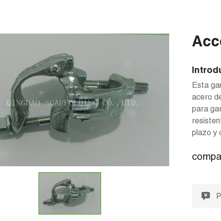
Acc
Introd
Esta ga
acero de
para gar
resisten
plazo y 
compar
P