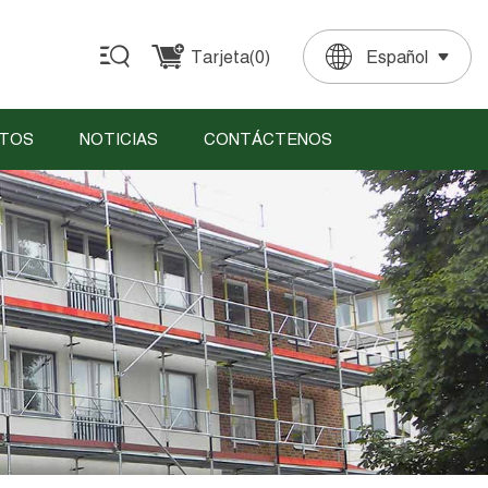
Tarjeta(
0
)
Español
English
Français
Deutsch
Español
Português
TOS
NOTICIAS
CONTÁCTENOS