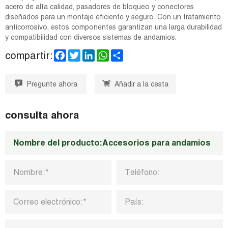
acero de alta calidad, pasadores de bloqueo y conectores
diseñados para un montaje eficiente y seguro. Con un tratamiento
anticorrosivo, estos componentes garantizan una larga durabilidad
y compatibilidad con diversos sistemas de andamios.
F
T
L
W
S
compartir:
a
w
i
h
h
c
i
n
a
a
e
t
k
t
r
Pregunte ahora
Añadir a la cesta
b
t
e
s
e
o
e
d
A
o
r
I
p
k
n
p
consulta ahora